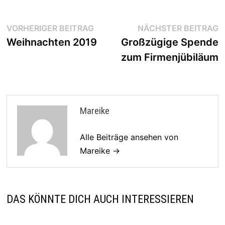
Beitragsnavigation
Vorheriger
N
VORHERIGER BEITRAG
NÄCHSTER BEITRAG
Beitrag:
B
Weihnachten 2019
Großzügige Spende
zum Firmenjübiläum
Mareike
Alle Beiträge ansehen von
Mareike →
DAS KÖNNTE DICH AUCH INTERESSIEREN