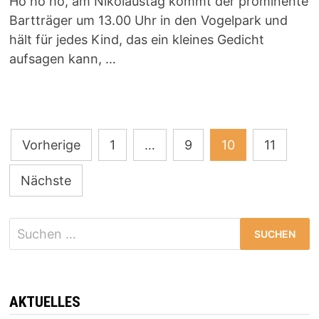
Ho ho ho, am Nikolaustag kommt der prominente
Bartträger um 13.00 Uhr in den Vogelpark und
hält für jedes Kind, das ein kleines Gedicht
aufsagen kann, …
Seitennummerierung
Vorherige
1
…
9
10
11
der
Nächste
Beiträge
Suchen
nach:
AKTUELLES